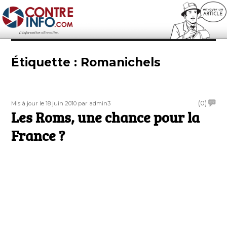
Contre-Info
Étiquette :
Romanichels
Publié
Auteur
on
(0)
Mis à jour le 18 juin 2010
par admin3
le
Les Roms, une chance pour la
Les
Roms,
France ?
une
chanc
pour
la
Franc
?