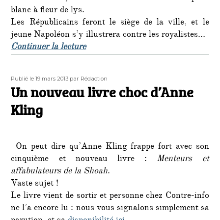
blanc à fleur de lys.
Les Républicains feront le siège de la ville, et le
jeune Napoléon s’y illustrera contre les royalistes…
de « C’était un 27 août 1793 : l’in
Continuer la lecture
Publié
Auteur
Publié le 19 mars 2013
par Rédaction
le
Un nouveau livre choc d’Anne
Kling
On peut dire qu’Anne Kling frappe fort avec son
cinquième et nouveau livre :
Menteurs et
affabulateurs de la Shoah
.
Vaste sujet !
Le livre vient de sortir et personne chez Contre-info
ne l’a encore lu : nous vous signalons simplement sa