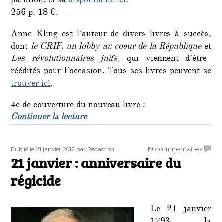
parution, et sa
disponibilité ici
.
256 p. 18 €.
Anne Kling est l’auteur de divers livres à succès,
dont
le CRIF, un lobby au coeur de la République
et
Les révolutionnaires juifs
, qui viennent d’être
réédités pour l’occasion. Tous ses livres peuvent se
trouver ici
.
4e de couverture du nouveau livre
:
de « Un nouveau livre choc d’Anne
Continuer la lecture
Publié
Auteur
sur
19 commentaires
Publié le 21 janvier 2012
par Rédaction
le
21 janvier : anniversaire du
21
janvie
régicide
:
annive
du
Le 21 janvier
régici
1793, la