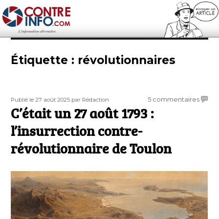
Contre-Info
Étiquette :
révolutionnaires
Publié
Auteur
sur
5 commentaires
Publié le 27 août 2025
par Rédaction
le
C’était un 27 août 1793 :
C’étai
un
l’insurrection contre-
27
août
révolutionnaire de Toulon
1793
:
l’insu
contr
révolu
de
Toulo