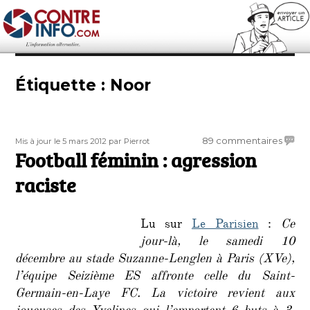
Contre-Info
Étiquette :
Noor
Publié
Auteur
sur
89 commentaires
Mis à jour le 5 mars 2012
par Pierrot
le
Football féminin : agression
Footba
fémini
raciste
:
agres
racist
Lu sur
Le Parisien
:
Ce
jour-là, le samedi 10
décembre au stade Suzanne-Lenglen à Paris (XVe),
l’équipe Seizième ES affronte celle du Saint-
Germain-en-Laye FC. La victoire revient aux