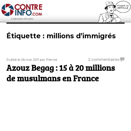
Contre-Info
Étiquette :
millions d’immigrés
Publié
Auteur
sur
2 commentaires
Publié le 26 mai 2011
par Pierrot
le
Azouz Begag : 15 à 20 millions
Azouz
Bega
de musulmans en France
:
15
à
20
millio
de
musul
en
Franc