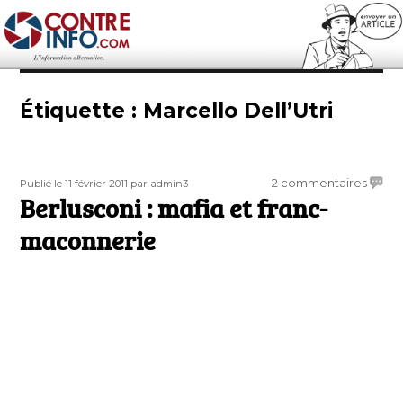
Contre-Info
Étiquette :
Marcello Dell’Utri
Publié
Auteur
sur
2 commentaires
Publié le 11 février 2011
par admin3
le
Berlusconi : mafia et franc-
Berlu
:
maconnerie
mafia
et
franc-
macon