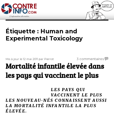
Contre-Info
Étiquette :
Human and
Experimental Toxicology
Publié
Auteur
sur
3 commentaires
Mis à jour le 12 mai 2011
par Pierrot
le
Mortalité infantile élevée dans
Mortal
infanti
les pays qui vaccinent le plus
élevé
dans
les
LES PAYS QUI
pays
VACCINENT LE PLUS
qui
LES NOUVEAU-NÉS CONNAISSENT AUSSI
vacci
LA MORTALITÉ INFANTILE LA PLUS
le
ÉLEVÉE.
plus