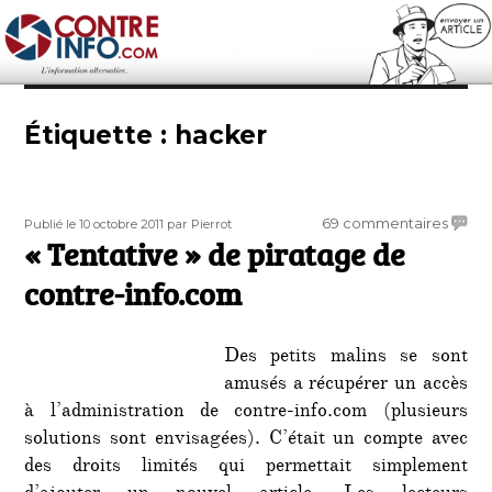
Contre-Info
Étiquette :
hacker
Publié
Auteur
sur
69 commentaires
Publié le 10 octobre 2011
par Pierrot
le
« Tentative » de piratage de
« Tent
de
contre-info.com
pirata
de
contr
Des petits malins se sont
info.
amusés a récupérer un accès
à l’administration de contre-info.com (plusieurs
solutions sont envisagées). C’était un compte avec
des droits limités qui permettait simplement