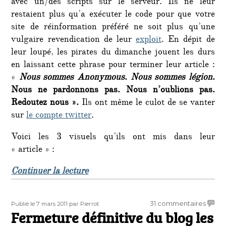
avec un/des scripts sur le serveur. Ils ne leur
restaient plus qu’a exécuter le code pour que votre
site de réinformation préféré ne soit plus qu’une
vulgaire revendication de leur
exploit
. En dépit de
leur loupé, les pirates du dimanche jouent les durs
en laissant cette phrase pour terminer leur article :
«
Nous sommes Anonymous
.
Nous sommes légion
.
Nous ne pardonnons pas. Nous n’oublions pas.
Redoutez nous ».
Ils ont même le culot de se vanter
sur
le compte twitter
.
Voici les 3 visuels qu’ils ont mis dans leur
« article » :
de « « Tentative » de piratage de c
Continuer la lecture
Publié
Auteur
sur
31 commentaires
Publié le 7 mars 2011
par Pierrot
le
Fermeture définitive du blog les
Ferme
défini