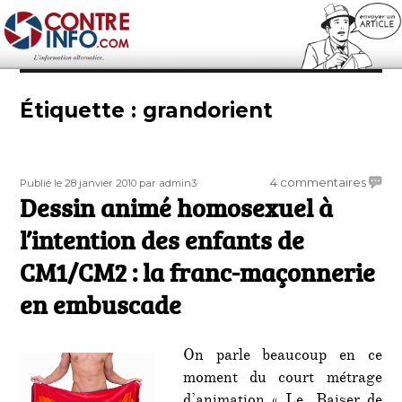
Contre-Info
Étiquette :
grandorient
Publié
Auteur
sur
4 commentaires
Publié le 28 janvier 2010
par admin3
le
Dessin animé homosexuel à
Dessi
animé
l’intention des enfants de
homos
à
CM1/CM2 : la franc-maçonnerie
l’inten
en embuscade
des
enfant
de
CM1/
On parle beaucoup en ce
:
moment du court métrage
la