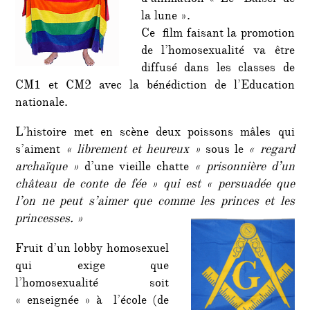
d’animation « Le Baiser de
franc-
la lune ».
maçon
Ce film faisant la promotion
en
de l’homosexualité va être
embu
diffusé dans les classes de
CM1 et CM2 avec la bénédiction de l’Education
nationale.
L’histoire met en scène deux poissons mâles qui
s’aiment
« librement et heureux »
sous le
« regard
archaïque »
d’une vieille chatte
« prisonnière d’un
château de conte de fée » qui est « persuadée que
l’on ne peut s’aimer que comme les princes et les
princesses.
»
Fruit d’un lobby homosexuel
qui exige que
l’homosexualité soit
« enseignée » à l’école (de