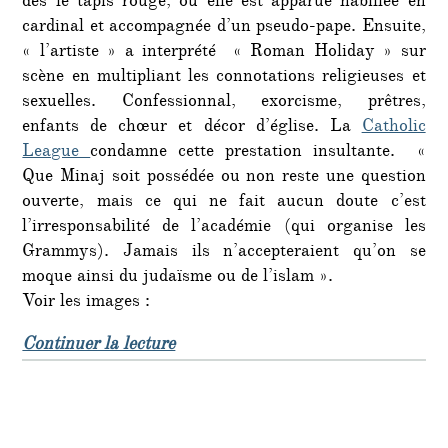
dès le tapis rouge, où elle est apparue habillée en
plus
cardinal et accompagnée d’un pseudo-pape. Ensuite,
« l’artiste » a interprété « Roman Holiday » sur
scène en multipliant les connotations religieuses et
sexuelles. Confessionnal, exorcisme, prêtres,
enfants de chœur et décor d’église. La
Catholic
League
condamne cette prestation insultante. «
Que Minaj soit possédée ou non reste une question
ouverte, mais ce qui ne fait aucun doute c’est
l’irresponsabilité de l’académie (qui organise les
Grammys). Jamais ils n’accepteraient qu’on se
moque ainsi du judaïsme ou de l’islam ».
Voir les images :
de « Marketing : haine du Christ et
Continuer la lecture