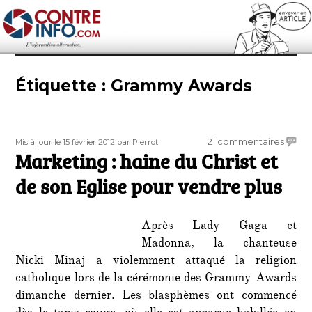
Contre-Info
Étiquette :
Grammy Awards
Publié
Auteur
sur
21 commentaires
Mis à jour le 15 février 2012
par Pierrot
le
Marketing : haine du Christ et
Marke
:
de son Eglise pour vendre plus
haine
du
Christ
Après Lady Gaga et
et
Madonna, la chanteuse
de
Nicki Minaj a violemment attaqué la religion
son
Eglise
catholique lors de la cérémonie des Grammy Awards
pour
dimanche dernier. Les blasphèmes ont commencé
vendr