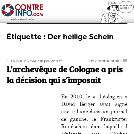
Contre-Info
Étiquette :
Der heilige Schein
Publié
Auteur
sur
Un commentaire
Mis à jour le 6 mai 2011
par Pierrot
le
L’archevêque de Cologne a pris
L’arc
de
la décision qui s’imposait
Colog
a
pris
En 2010, le « théologien »
la
David Berger avait signé
décisi
une tribune dans un journal
qui
s’impo
de gauche, le Frankfurter
Rundschau, dans laquelle il