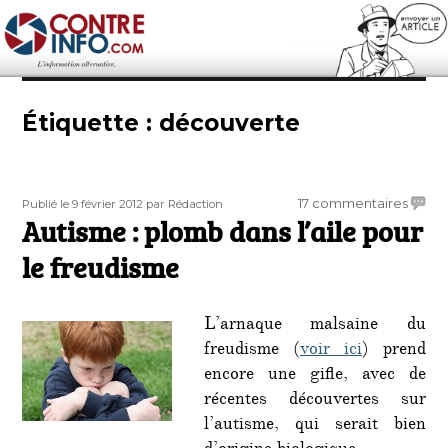
Contre-Info
Étiquette :
découverte
Publié
Auteur
sur
17 commentaires
Publié le 9 février 2012
par Rédaction
le
Autisme : plomb dans l’aile pour
Autis
:
le freudisme
plom
dans
l’aile
L’arnaque malsaine du
pour
freudisme (
voir ici
) prend
le
encore une gifle, avec de
freud
récentes découvertes sur
l’autisme, qui serait bien