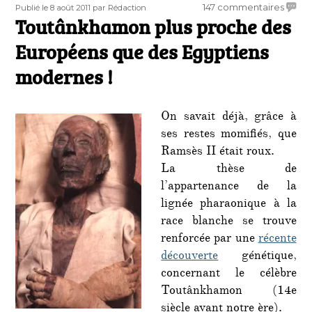
Publié
Auteur
sur
147 commentaires
Publié le 8 août 2011
par Rédaction
le
Toutânkhamon plus proche des
Toutâ
plus
Européens que des Egyptiens
proch
des
modernes !
Europ
que
des
On savait déjà, grâce à
Egypt
ses restes momifiés, que
mode
Ramsès II était roux.
!
La thèse de
l’appartenance de la
lignée pharaonique à la
race blanche se trouve
renforcée par une
récente
découverte
génétique,
concernant le célèbre
Toutânkhamon (14e
siècle avant notre ère).