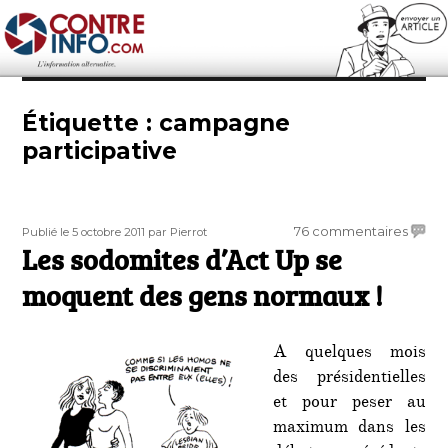
Contre-Info
Étiquette :
campagne
participative
Publié
Auteur
sur
76 commentaires
Publié le 5 octobre 2011
par Pierrot
le
Les sodomites d’Act Up se
Les
sodom
moquent des gens normaux !
d’Act
Up
se
A quelques mois
moqu
des présidentielles
des
et pour peser au
gens
norm
maximum dans les
!