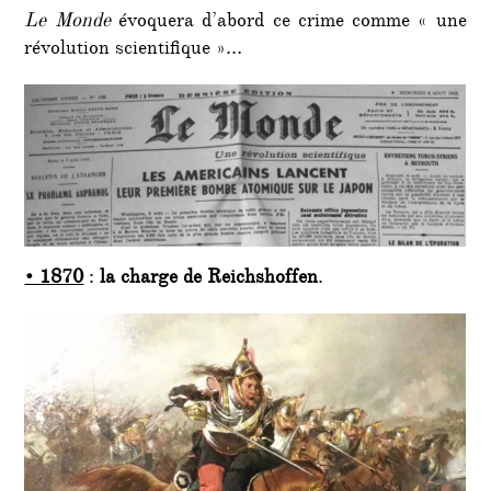
»…
Le Monde
évoquera d’abord ce crime comme « une
révolution scientifique »…
• 1870
:
la charge de Reichshoffen
.