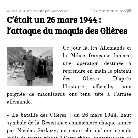
Publié
Auteur
sur
10 commentaires
Publié le 26 mars 2012
par Rédaction
le
C’était un 26 mars 1944 :
C’étai
un
l’attaque du maquis des Glières
26
mars
1944
Ce jour-là, les Allemands et
:
la Milice française lancent
l’atta
une opération destinée à
du
maqui
reprendre en main le plateau
des
des Glières. D’après
Glière
l’histoire officielle, une
poignée de maquisards ont tenu tête à l’armée
allemande.
« La bataille des Glières » du 26 mars 1944, haut
symbole de la Résistance commémoré chaque année
par Nicolas Sarkozy, ne serait-elle qu’une légende