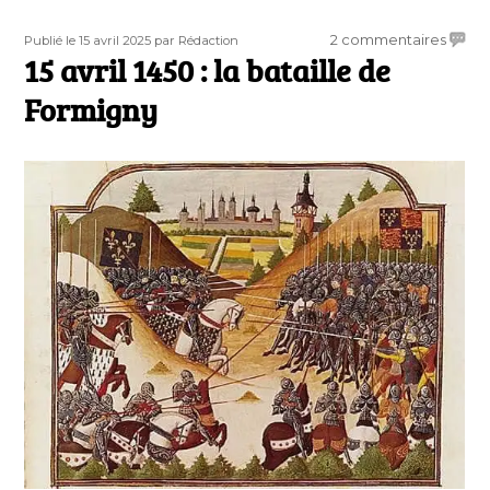
Publié
Auteur
sur
2 commentaires
Publié le 15 avril 2025
par Rédaction
le
15 avril 1450 : la bataille de
15
avril
Formigny
1450
:
la
batail
de
Formi