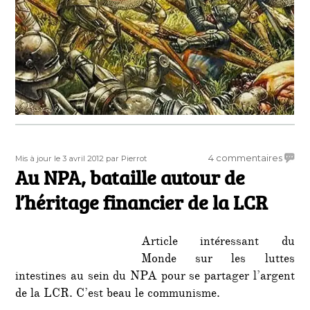
Publié
Auteur
sur
4 commentaires
Mis à jour le 3 avril 2012
par Pierrot
le
Au NPA, bataille autour de
Au
NPA,
l’héritage financier de la LCR
batail
autou
de
Article intéressant du
l’héri
Monde sur les luttes
financ
intestines au sein du NPA pour se partager l’argent
de
la
de la LCR. C’est beau le communisme.
LCR