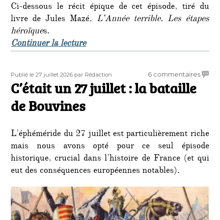
Ci-dessous le récit épique de cet épisode, tiré du
livre de Jules Mazé,
L’Année terrible. Les étapes
héroïque
s.
de « C’était un 6 août… : Hiroshim
Continuer la lecture
Publié
Auteur
sur
6 commentaires
Publié le 27 juillet 2026
par Rédaction
le
C’était un 27 juillet : la bataille
C’étai
un
de Bouvines
27
juillet
:
L’éphéméride du 27 juillet est particulièrement riche
la
mais nous avons opté pour ce seul épisode
batail
historique, crucial dans l’histoire de France (et qui
de
Bouvi
eut des conséquences européennes notables).