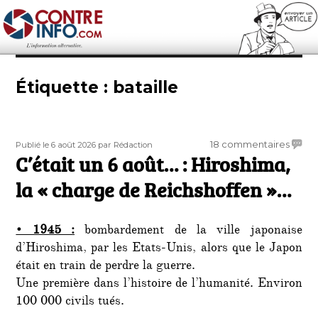
Contre-Info
Étiquette :
bataille
Publié
Auteur
sur
18 commentaires
Publié le 6 août 2026
par Rédaction
le
C’était un 6 août… : Hiroshima,
C’étai
un
la « charge de Reichshoffen »…
6
août…
:
• 1945 :
bombardement de la ville japonaise
Hirosh
d’Hiroshima, par les Etats-Unis, alors que le Japon
la
était en train de perdre la guerre.
«
charg
Une première dans l’histoire de l’humanité. Environ
de
100 000 civils tués.
Reich