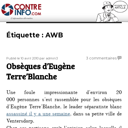
Contre-Info
Étiquette :
AWB
Publié
Auteur
sur
3 commentaires
Publié le 10 avril 2010
par admin3
le
Obsèques d’Eugène
Obsè
d’Eug
Terre’Blanche
Terre
Une foule impressionante d’environ 20
000 personnes s’est rassemblée pour les obsèques
d’Eugène Terre’Blanche, le leader séparatiste blanc
assassiné il y a une semaine
, dans sa petite ville de
Ventersdorp.