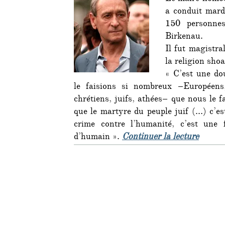
a conduit mard
150 personne
Birkenau.
Il fut magistra
la religion shoa
« C’est une do
le faisions si nombreux –Européens
chrétiens, juifs, athées– que nous le 
que le martyre du peuple juif (…) c’es
crime contre l’humanité, c’est une
de « D
d’humain ».
Continuer la lecture