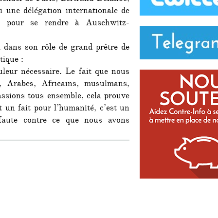
à
i une délégation internationale de
Auschwitz
s pour se rendre à Auschwitz-
l dans son rôle de grand prêtre de
tique :
uleur nécessaire. Le fait que nous
, Arabes, Africains, musulmans,
fassions tous ensemble, cela prouve
t un fait pour l’humanité, c’est un
 faute contre ce que nous avons
elanoë super star à Auschwitz »