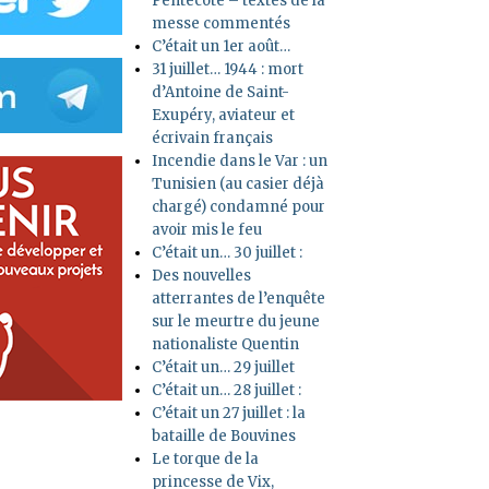
Pentecôte – textes de la
messe commentés
C’était un 1er août…
31 juillet… 1944 : mort
d’Antoine de Saint-
Exupéry, aviateur et
écrivain français
Incendie dans le Var : un
Tunisien (au casier déjà
chargé) condamné pour
avoir mis le feu
C’était un… 30 juillet :
Des nouvelles
atterrantes de l’enquête
sur le meurtre du jeune
nationaliste Quentin
C’était un… 29 juillet
C’était un… 28 juillet :
C’était un 27 juillet : la
bataille de Bouvines
Le torque de la
princesse de Vix,