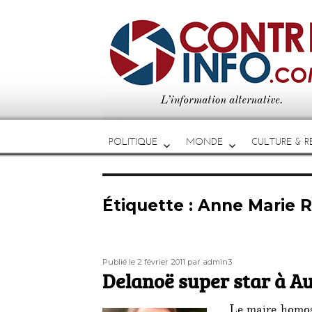
POLITIQUE
MONDE
CULTURE & RE
Étiquette :
Anne Marie R
Publié
Auteur
Publié le 2 février 2011
par admin3
le
Delanoë super star à A
Le maire homos