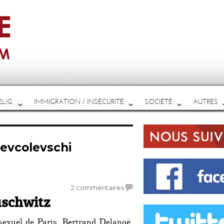
LIG.
IMMIGRATION / INSÉCURITÉ
SOCIÉTÉ
AUTRES
evcolevschi
sur
2 commentaires
uschwitz
Delanoë
super
star
exuel de Paris, Bertrand Delanoë,