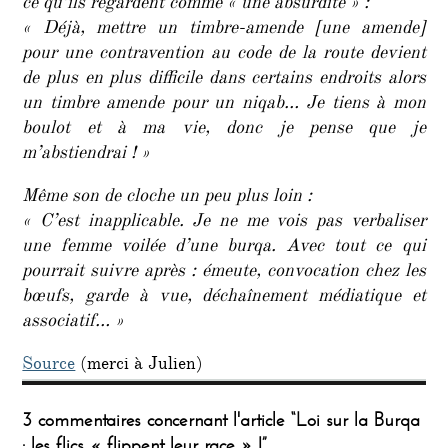
ce qu’ils regardent comme « une absurdité » :
« Déjà, mettre un timbre-amende [une amende]
pour une contravention au code de la route devient
de plus en plus difficile dans certains endroits alors
un timbre amende pour un niqab… Je tiens à mon
boulot et à ma vie, donc je pense que je
m’abstiendrai ! »
Même son de cloche un peu plus loin :
« C’est inapplicable. Je ne me vois pas verbaliser
une femme voilée d’une burqa. Avec tout ce qui
pourrait suivre après : émeute, convocation chez les
bœufs, garde à vue, déchaînement médiatique et
associatif… »
Source
(merci à Julien)
3 commentaires concernant l'article “Loi sur la Burqa
: les flics « flippent leur race » !”