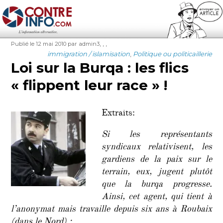
Contre-Info
Publié
Auteur
Étiquettes
,
,
,
Publié le 12 mai 2010
par admin3
le
Catégories
immigration / islamisation
,
Politique ou politicaillerie
Loi sur la Burqa : les flics
« flippent leur race » !
Extraits:
Si les représentants
syndicaux relativisent, les
gardiens de la paix sur le
terrain, eux, jugent plutôt
que la burqa progresse.
Ainsi, cet agent, qui tient à
l’anonymat mais travaille depuis six ans à Roubaix
(dans le Nord) :