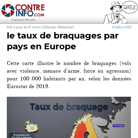
Contre-Info
Publié
Auteur
Catégories
Insécurité
Mis à jour le 21 mars 2026
par Rédaction
le
le taux de braquages par
pays en Europe
Cette carte illustre le nombre de braquages (vols
avec violence, menace d’arme, force ou agression)
pour 100 000 habitants par an, selon les données
Eurostat de 2019.