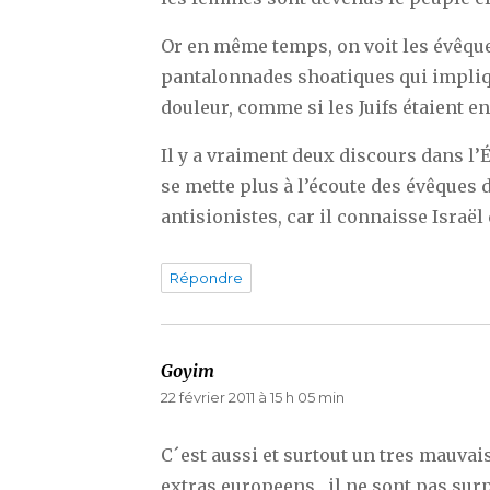
Or en même temps, on voit les évêque
pantalonnades shoatiques qui impliq
douleur, comme si les Juifs étaient e
Il y a vraiment deux discours dans l’É
se mette plus à l’écoute des évêques 
antisionistes, car il connaisse Israël d
Répondre
Goyim
dit :
22 février 2011 à 15 h 05 min
C´est aussi et surtout un tres mauvai
extras europeens , il ne sont pas su