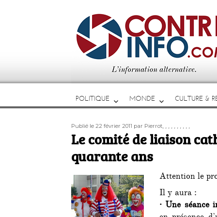
POLITIQUE
MONDE
CULTURE & RE
Publié
Auteur
Étiquettes
,
,
,
,
,
,
,
,
,
,
Publié le 22 février 2011
par Pierrot
le
Le comité de liaison cath
quarante ans
Attention le pr
Il y aura :
·
Une séance i