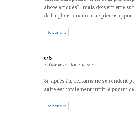
show a tiques¨ , mais doivent etre su
de l´eglise , encore une pierre apport
Répondre
eris
dit :
22 février 2011 à 16 h 18 min
Si, après àa, certains ne se rendent p
suite est totalement infiltré par un c
Répondre