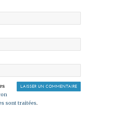
les
çon
s sont traitées
.