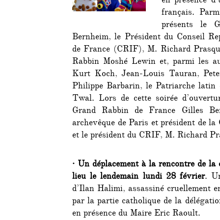
en présence d
français. Parm
présents le 
Bernheim, le Président du Conseil Rep
de France (CRIF), M. Richard Prasqui
Rabbin Moshé Lewin et, parmi les aut
Kurt Koch, Jean-Louis Tauran, Pete
Philippe Barbarin, le Patriarche lati
Twal. Lors de cette soirée d’ouvertur
Grand Rabbin de France Gilles Ber
archevêque de Paris et président de l
et le président du CRIF, M. Richard Pr
·
Un déplacement à la rencontre de l
lieu le lendemain lundi 28 février
. U
d’Ilan Halimi, assassiné cruellement e
par la partie catholique de la délégat
en présence du Maire Eric Raoult.