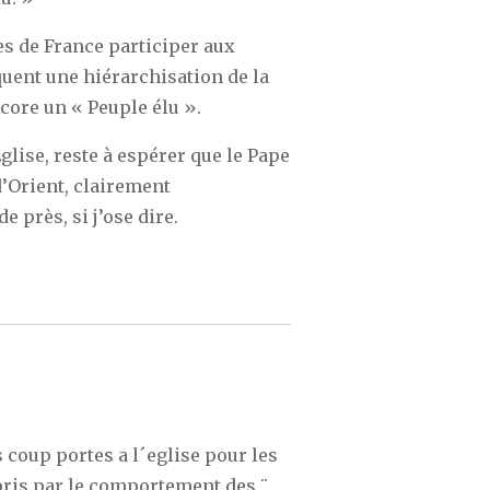
s de France participer aux
uent une hiérarchisation de la
ncore un « Peuple élu ».
glise, reste à espérer que le Pape
d’Orient, clairement
e près, si j’ose dire.
s coup portes a l´eglise pour les
rpris par le comportement des ¨