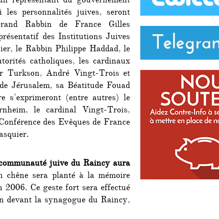
’un représentant du gouvernement
i les personnalités juives, seront
Grand Rabbin de France Gilles
résentatif des Institutions Juives
er, le Rabbin Philippe Haddad, le
orités catholiques, les cardinaux
r Turkson, André Vingt-Trois et
n de Jérusalem, sa Béatitude Fouad
e s’exprimeront (entre autres) le
nheim, le cardinal Vingt-Trois,
a Conférence des Evêques de France
asquier.
a communauté juive du Raincy aura
n chêne sera planté à la mémoire
n 2006. Ce geste fort sera effectué
ion devant la synagogue du Raincy,