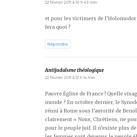
22 février 2011 à 10 h 43 min
et pour les victimers de l’Holomodor 
fera quoi ?
Répondre
Antijudaïsme théologique
dit :
22 février 2011 à 12 h 14 min
Pauvre Église de France ! Quelle visa
monde ? En octobre dernier, le Syno
réuni à Rome sous l’autorité de Benoît
clairement « Nous, Chrétiens, ne po
pour le peuple juif. Il n’existe plus 
les femmes sont devenus le peuple él