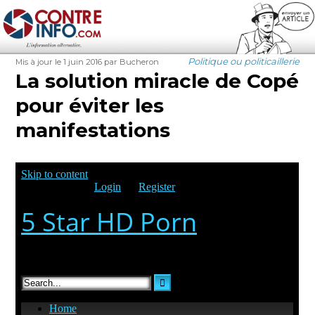
Contre-Info
Publié
Auteur
Étiquettes
Catégories
Politique ou politicaillerie
Mis à jour le 1 juin 2016
par Bucheron
le
La solution miracle de Copé
pour éviter les
manifestations