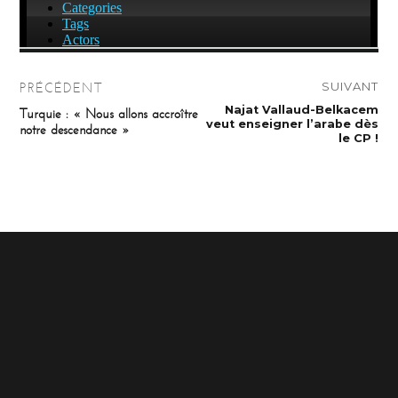
Navigation
SUIVANT
PRÉCÉDENT
de
Publication
Najat Vallaud-Belkacem
Publication
Turquie : « Nous allons accroître
suivante :
précédente :
veut enseigner l’arabe dès
notre descendance »
l’article
le CP !