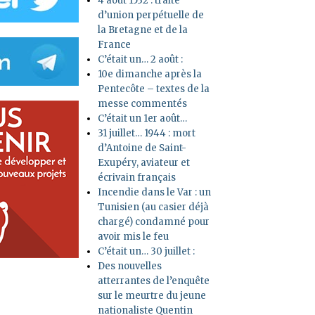
4 août 1532 : traité
d’union perpétuelle de
la Bretagne et de la
France
C’était un… 2 août :
10e dimanche après la
Pentecôte – textes de la
messe commentés
C’était un 1er août…
31 juillet… 1944 : mort
d’Antoine de Saint-
Exupéry, aviateur et
écrivain français
Incendie dans le Var : un
Tunisien (au casier déjà
chargé) condamné pour
avoir mis le feu
C’était un… 30 juillet :
Des nouvelles
atterrantes de l’enquête
sur le meurtre du jeune
nationaliste Quentin