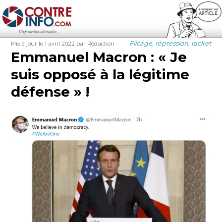
Contre-Info
Publié
Auteur
Catégories
Flicage, répression, racket
Mis à jour le 1 avril 2022
par Rédaction
le
Emmanuel Macron : « Je
suis opposé à la légitime
défense » !