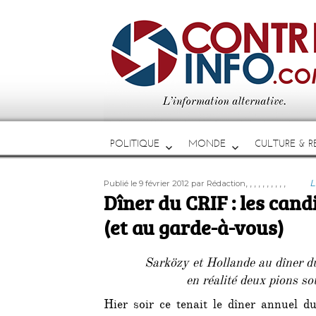
POLITIQUE
MONDE
CULTURE & RE
Publié
Auteur
Étiquettes
C
,
,
,
,
,
,
,
,
,
,
L
Publié le 9 février 2012
par Rédaction
le
Dîner du CRIF : les can
(et au garde-à-vous)
Sarközy et Hollande au dîner d
en réalité deux pions s
Hier soir ce tenait le dîner annuel d