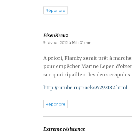
Répondre
EisenKreuz
dit :
9 février 2012 à 16 h 01 min
A priori, Flamby serait prêt à march
pour empêcher Marine Lepen d’obteni
sur quoi ripaillent les deux crapules !
http://rutube.ru/tracks/5292182.html
Répondre
Extreme résistance
dit :