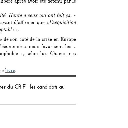
 libéré après avoir été détenu par le
ité. Honte a ceux qui ont fait ça
. »
avant d’affirmer que «
l’acquisition
eptabl
e ».
» de son côté de la crise en Europe
l’économie » mais favorisent les «
nophobie », selon lui. Chacun ses
 ce
livre
.
îner du CRIF : les candidats au