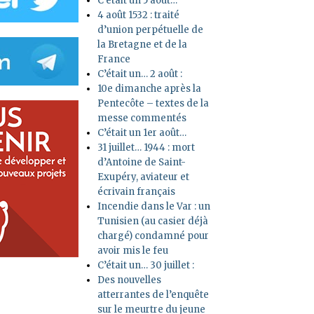
C’était un 5 août…
4 août 1532 : traité
d’union perpétuelle de
la Bretagne et de la
France
C’était un… 2 août :
10e dimanche après la
Pentecôte – textes de la
messe commentés
C’était un 1er août…
31 juillet… 1944 : mort
d’Antoine de Saint-
Exupéry, aviateur et
écrivain français
Incendie dans le Var : un
Tunisien (au casier déjà
chargé) condamné pour
avoir mis le feu
C’était un… 30 juillet :
Des nouvelles
atterrantes de l’enquête
sur le meurtre du jeune