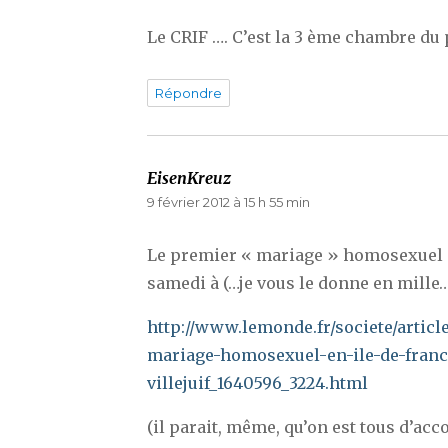
Le CRIF …. C’est la 3 ème chambre du p
Répondre
EisenKreuz
dit :
9 février 2012 à 15 h 55 min
Le premier « mariage » homosexuel e
samedi à (…je vous le donne en mille…)
http://www.lemonde.fr/societe/articl
mariage-homosexuel-en-ile-de-franc
villejuif_1640596_3224.html
(il parait, même, qu’on est tous d’accor