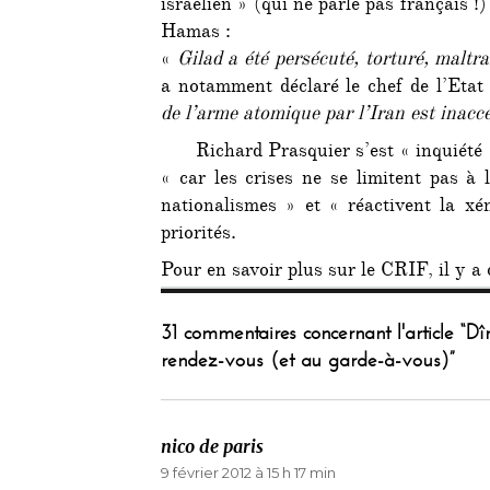
israélien » (qui ne parle pas français !)
Hamas :
«
Gilad a été persécuté, torturé, maltra
a notamment déclaré le chef de l’Etat 
de l’arme atomique par l’Iran est inacc
Richard Prasquier s’est « inquiété 
« car les crises ne se limitent pas à 
nationalismes » et « réactivent la xé
priorités.
Pour en savoir plus sur le CRIF, il y a
31 commentaires concernant l'article “D
rendez-vous (et au garde-à-vous)”
nico de paris
dit :
9 février 2012 à 15 h 17 min