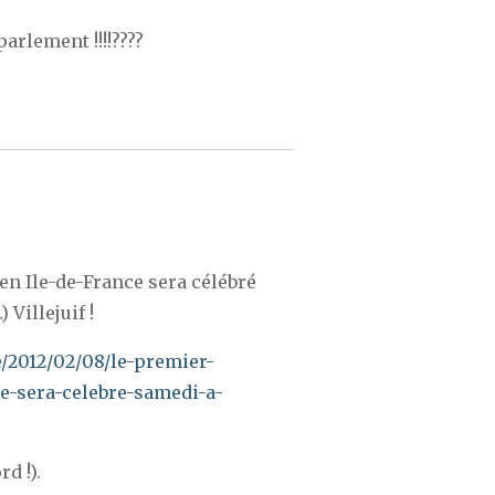
arlement !!!!????
n Ile-de-France sera célébré
 Villejuif !
e/2012/02/08/le-premier-
e-sera-celebre-samedi-a-
d !).