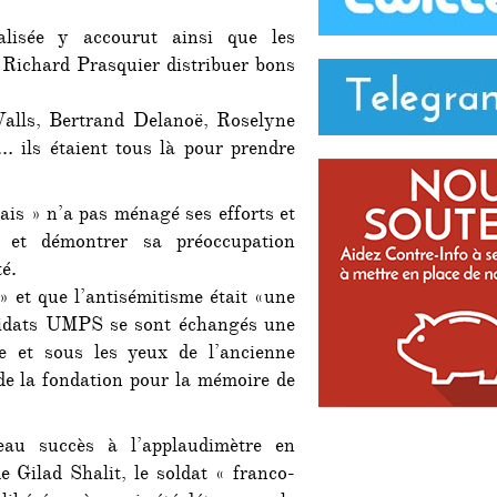
alisée y accourut ainsi que les
t Richard Prasquier distribuer bons
Valls, Bertrand Delanoë, Roselyne
 ils étaient tous là pour prendre
ais » n’a pas ménagé ses efforts et
c et démontrer sa préoccupation
é.
e» et que l’antisémitisme était «une
ndidats UMPS se sont échangés une
e et sous les yeux de l’ancienne
 de la fondation pour la mémoire de
eau succès à l’applaudimètre en
 Gilad Shalit, le soldat « franco-