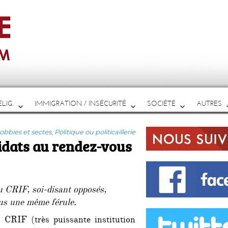
LIG.
IMMIGRATION / INSÉCURITÉ
SOCIÉTÉ
AUTRES
atégories
obbies et sectes
,
Politique ou politicaillerie
didats au rendez-vous
u CRIF, soi-disant opposés,
ous une même férule.
u CRIF (très puissante institution