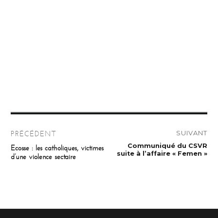
Navigation
SUIVANT
PRÉCÉDENT
de
Publication
Communiqué du CSVR
Publication
Ecosse : les catholiques, victimes
suivante :
précédente :
suite à l’affaire « Femen »
d’une violence sectaire
l’article