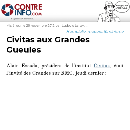
Contre-Info
Publié
Auteur
Étiquettes
,
,
,
Mis à jour le 29 novembre 2012
par Ludovic Leruy
le
Catégories
Homofolie, moeurs, féminisme
Civitas aux Grandes
Gueules
Alain Escada, président de l’institut
Civitas
, était
l’invité des Grandes sur RMC, jeudi dernier :