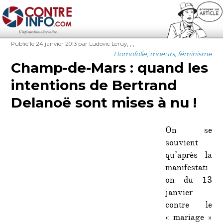
Contre-Info
Publié
Auteur
Étiquettes
,
,
,
Publié le 24 janvier 2013
par Ludovic Leruy
le
Catégories
Homofolie, moeurs, féminisme
Champ-de-Mars : quand les
intentions de Bertrand
Delanoë sont mises à nu !
On se
souvient
qu’après la
manifestati
on du 13
janvier
contre le
« mariage »