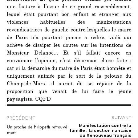
une facture à l’issue de ce grand rassemblement,
lequel était pourtant bon enfant et étranger aux
violences habituelles des manifestations
revendicatrices de gauche contre lesquelles le maire
de Paris n’a pourtant jamais à redire, voilà qui
achève de dissiper les doutes sur les intentions de
Monsieur Delanoë… Et s’il fallait encore en
convaincre l’opinion, c’est désormais chose faite :
car si la démarche du maire de Paris était honnête et
uniquement animée par le sort de la pelouse du
Champ-de-Mars, il aurait dû se réjouir de la
proposition que venait de lui faire le jeune
paysagiste. CQFD
Navigation
SUIVANT
PRÉCÉDENT
de
Publication
Manifestation contre la
Publication
Un proche de Filippetti retrouvé
suivante :
précédente :
famille : la section nantaise
mort
l’article
du Renouveau français