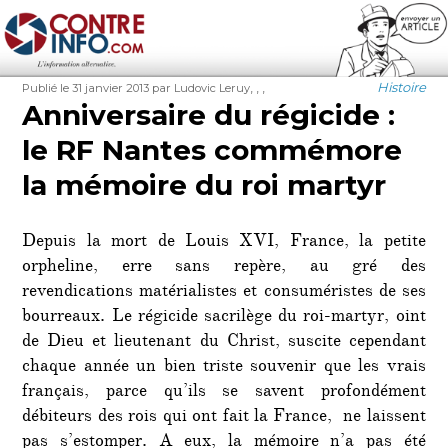
Contre-Info
Publié
Auteur
Étiquettes
Catégorie
,
,
,
Histoire
Publié le 31 janvier 2013
par Ludovic Leruy
le
Anniversaire du régicide :
le RF Nantes commémore
la mémoire du roi martyr
Depuis la mort de Louis XVI, France, la petite
orpheline, erre sans repère, au gré des
revendications matérialistes et consuméristes de ses
bourreaux. Le régicide sacrilège du roi-martyr, oint
de Dieu et lieutenant du Christ, suscite cependant
chaque année un bien triste souvenir que les vrais
français, parce qu’ils se savent profondément
débiteurs des rois qui ont fait la France, ne laissent
pas s’estomper. A eux, la mémoire n’a pas été