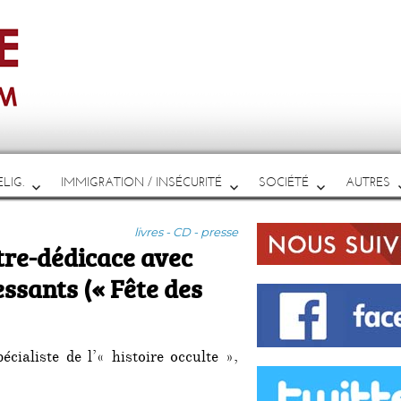
LIG.
IMMIGRATION / INSÉCURITÉ
SOCIÉTÉ
AUTRES
Catégories
livres - CD - presse
ntre-dédicace avec
essants (« Fête des
écialiste de l’« histoire occulte »,