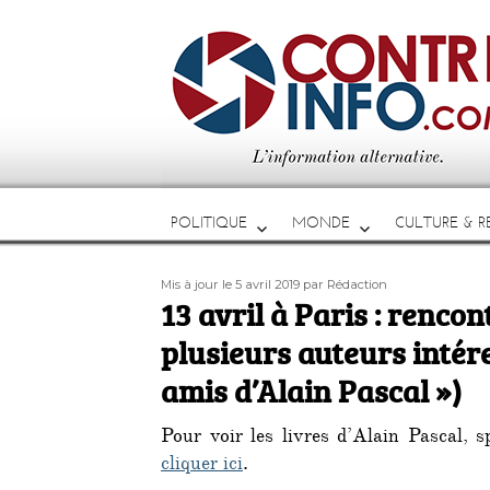
POLITIQUE
MONDE
CULTURE & RE
Publié
Auteur
Mis à jour le 5 avril 2019
par Rédaction
le
13 avril à Paris : renco
plusieurs auteurs intér
amis d’Alain Pascal »)
Pour voir les livres d’Alain Pascal, sp
cliquer ici
.