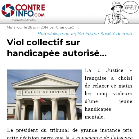
Contre-Info
Publié
Auteur
Étiquettes
,
,
,
Mis à jour le 26 juin 2014
par CharlotteO
le
Catégories
Homofolie, moeurs, féminisme
,
Société de mort
Viol collectif sur
handicapée autorisé…
La « Justice »
française a choisi
de relaxer ce matin
les cinq violeurs
d’une jeune
handicapée
mentale.
Le président du tribunal de grande instance pris
cette décision parce que la
« conscience de l’absence