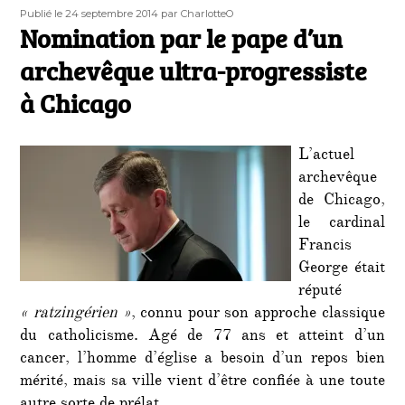
Publié
Auteur
Publié le 24 septembre 2014
par CharlotteO
le
Nomination par le pape d’un
archevêque ultra-progressiste
à Chicago
L’actuel
archevêque
de Chicago,
le cardinal
Francis
George était
réputé
« ratzingérien »
, connu pour son approche classique
du catholicisme. Agé de 77 ans et atteint d’un
cancer, l’homme d’église a besoin d’un repos bien
mérité, mais sa ville vient d’être confiée à une toute
autre sorte de prélat…