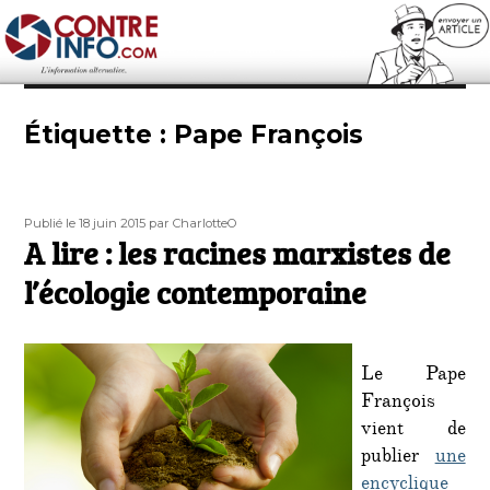
Contre-Info
Étiquette :
Pape François
Publié
Auteur
Publié le 18 juin 2015
par CharlotteO
le
A lire : les racines marxistes de
l’écologie contemporaine
Le Pape
François
vient de
publier
une
encyclique