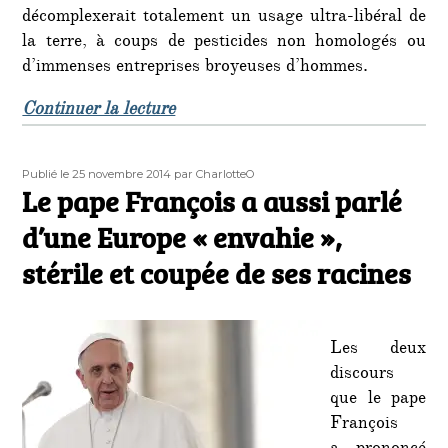
décomplexerait totalement un usage ultra-libéral de
la terre, à coups de pesticides non homologés ou
d’immenses entreprises broyeuses d’hommes.
de « A lire : les racines marxistes 
Continuer la lecture
Publié
Auteur
Publié le 25 novembre 2014
par CharlotteO
le
Le pape François a aussi parlé
d’une Europe « envahie »,
stérile et coupée de ses racines
Les deux
discours
que le pape
François