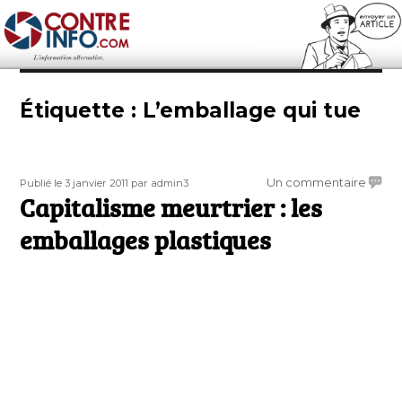
Contre-Info
Étiquette :
L’emballage qui tue
Publié
Auteur
sur
Un commentaire
Publié le 3 janvier 2011
par admin3
le
Capitalisme meurtrier : les
Capit
meurtr
emballages plastiques
:
les
embal
plasti