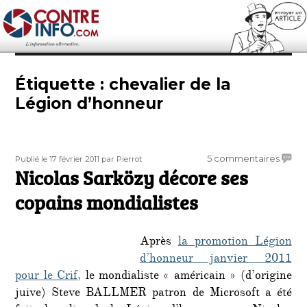
Contre-Info
Étiquette :
chevalier de la
Légion d’honneur
Publié
Auteur
sur
5 commentaires
Publié le 17 février 2011
par Pierrot
le
Nicolas Sarközy décore ses
Nicola
Sarkö
copains mondialistes
décor
ses
copai
Après
la promotion Légion
mondia
d’honneur janvier 2011
pour le Crif
, le mondialiste « américain » (d’origine
juive) Steve BALLMER patron de Microsoft a été