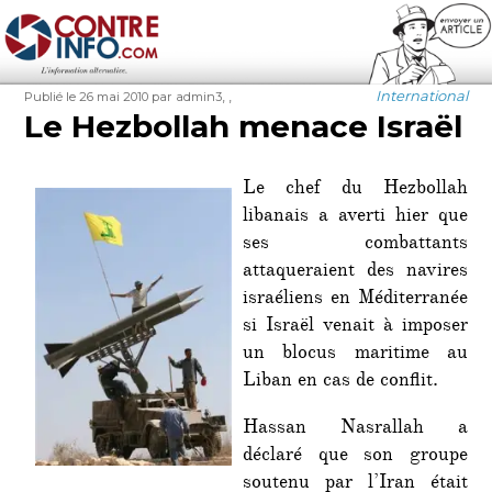
Contre-Info
Publié
Auteur
Étiquettes
Catégories
,
,
International
Publié le 26 mai 2010
par admin3
le
Le Hezbollah menace Israël
Le chef du Hezbollah
libanais a averti hier que
ses combattants
attaqueraient des navires
israéliens en Méditerranée
si Israël venait à imposer
un blocus maritime au
Liban en cas de conflit.
Hassan Nasrallah a
déclaré que son groupe
soutenu par l’Iran était