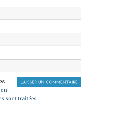
les
çon
s sont traitées
.