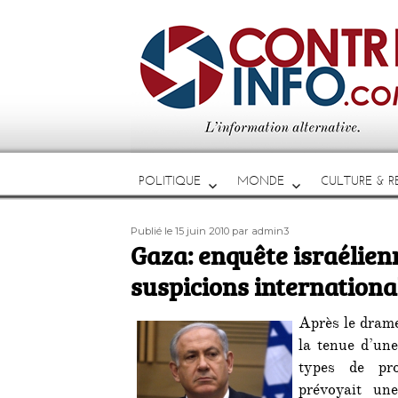
POLITIQUE
MONDE
CULTURE & RE
Publié
Auteur
Publié le 15 juin 2010
par admin3
le
Gaza: enquête israélien
suspicions internationa
Après le dram
la tenue d’un
types de pro
prévoyait un