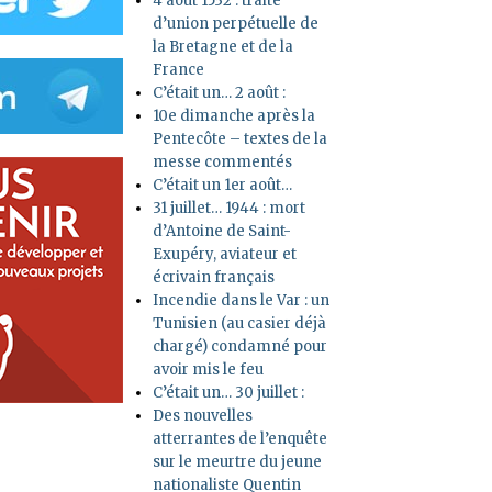
4 août 1532 : traité
d’union perpétuelle de
la Bretagne et de la
France
C’était un… 2 août :
10e dimanche après la
Pentecôte – textes de la
messe commentés
C’était un 1er août…
31 juillet… 1944 : mort
d’Antoine de Saint-
Exupéry, aviateur et
écrivain français
Incendie dans le Var : un
Tunisien (au casier déjà
chargé) condamné pour
avoir mis le feu
C’était un… 30 juillet :
Des nouvelles
atterrantes de l’enquête
sur le meurtre du jeune
nationaliste Quentin