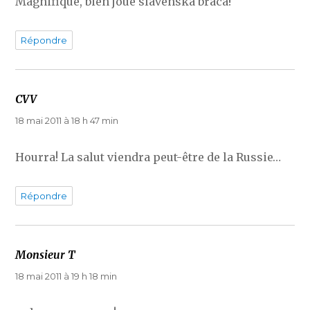
Magnifique, bien joué slavenska braca!
Répondre
CVV
dit :
18 mai 2011 à 18 h 47 min
Hourra! La salut viendra peut-être de la Russie…
Répondre
Monsieur T
dit :
18 mai 2011 à 19 h 18 min