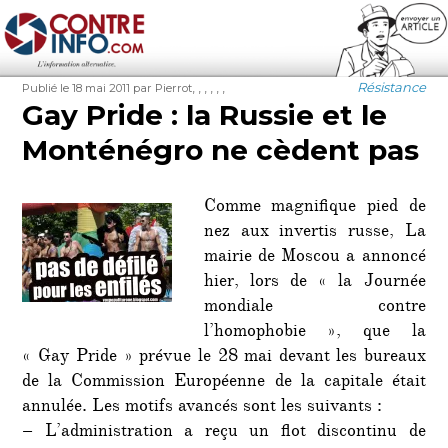
Contre-Info
Publié
Auteur
Étiquettes
Catégories
,
,
,
,
,
,
Résistance
Publié le 18 mai 2011
par Pierrot
le
Gay Pride : la Russie et le
Monténégro ne cèdent pas
Comme magnifique pied de
nez aux invertis russe, La
mairie de Moscou a annoncé
hier, lors de « la Journée
mondiale contre
l’homophobie », que la
« Gay Pride » prévue le 28 mai devant les bureaux
de la Commission Européenne de la capitale était
annulée. Les motifs avancés sont les suivants :
– L’administration a reçu un flot discontinu de