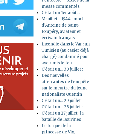
Pentecôte – textes de la
messe commentés
C’était un 1er août…
31 juillet… 1944 : mort
d’Antoine de Saint-
Exupéry, aviateur et
écrivain français
Incendie dans le Var : un
Tunisien (au casier déjà
chargé) condamné pour
avoir mis le feu
C’était un… 30 juillet :
Des nouvelles
atterrantes de l’enquête
sur le meurtre du jeune
nationaliste Quentin
C’était un… 29 juillet
C’était un… 28 juillet :
C’était un 27 juillet : la
bataille de Bouvines
Le torque de la
princesse de Vix,