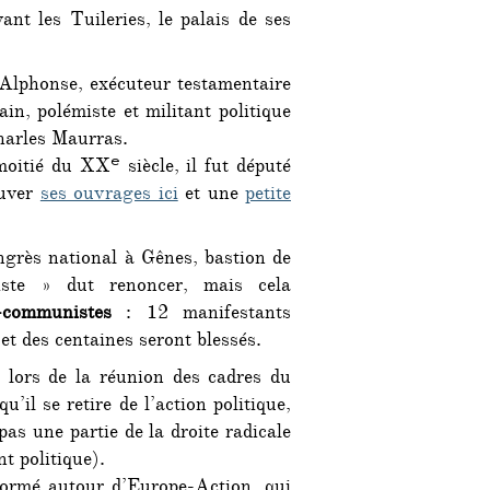
vant les Tuileries, le palais de ses
’Alphonse, exécuteur testamentaire
in, polémiste et militant politique
Charles Maurras.
moitié du XXᵉ siècle, il fut député
ouver
ses ouvrages ici
et une
petite
ngrès national à Gênes, bastion de
ciste » dut renoncer, mais cela
-communistes
: 12 manifestants
et des centaines seront blessés.
lors de la réunion des cadres du
’il se retire de l’action politique,
as une partie de la droite radicale
t politique).
formé autour d’Europe-Action, qui