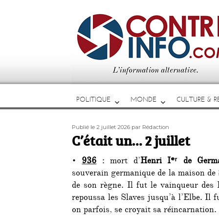
POLITIQUE
MONDE
CULTURE & RE
Publié
Auteur
Publié le 2 juillet 2026
par Rédaction
le
C’était un… 2 juillet
•
936
: mort d’
Henri Iᵉʳ de Germa
souverain germanique de la maison de S
de son règne. Il fut le vainqueur des
repoussa les Slaves jusqu’à l’Elbe. Il 
on parfois, se croyait sa réincarnation.