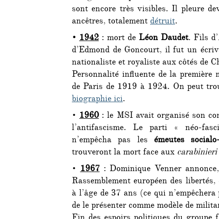
sont encore très visibles. Il pleure de
ancêtres, totalement
détruit
.
•
1942
: mort de
Léon Daudet
. Fils d
d’Edmond de Goncourt, il fut un écriva
nationaliste et royaliste aux côtés de 
Personnalité influente de la première 
de Paris de 1919 à 1924. On peut tr
biographie ici
.
•
1960
: le MSI avait organisé son co
l’antifascisme. Le parti « néo-fas
n’empêcha pas les
émeutes socialo
trouveront la mort face aux
carabinieri
•
1967
: Dominique Venner annonce, 
Rassemblement européen des libertés, qu
à l’âge de 37 ans (ce qui n’empêchera p
de le présenter comme modèle de militan
Fin des espoirs politiques du groupe 