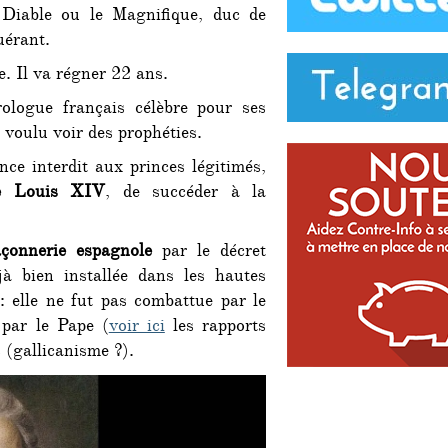
e Diable ou le Magnifique, duc de
uérant.
. Il va régner 22 ans.
rologue français célèbre pour ses
 voulu voir des prophéties.
ce interdit aux princes légitimés,
de Louis XIV
, de succéder à la
çonnerie espagnole
par le décret
jà bien installée dans les hautes
: elle ne fut pas combattue par le
 par le Pape (
voir ici
les rapports
 (gallicanisme ?).