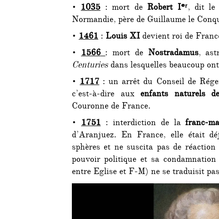
•
1035
: mort de
Robert Iᵉʳ
, dit l
Normandie, père de Guillaume le Conq
•
1461
:
Louis XI
devient roi de France
•
1566
: mort de
Nostradamus
, ast
Centuries
dans lesquelles beaucoup ont
•
1717
: un arrêt du Conseil de Régen
c’est-à-dire aux
enfants naturels 
Couronne de France.
•
1751
: interdiction de la
franc-ma
d’Aranjuez. En France, elle était dé
sphères et ne suscita pas de réaction 
pouvoir politique et sa condamnation
entre Eglise et F-M) ne se traduisit pas