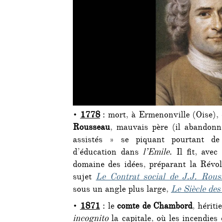
•
1778
: mort, à Ermenonville (Oise),
Rousseau
, mauvais père (il abandonn
assistés » se piquant pourtant d
d’éducation dans
l’Emile
. Il fit, ave
domaine des idées, préparant la Révol
sujet
Le Contrat social de J.J. Rous
sous un angle plus large,
Le Siècle de
•
1871
: le
comte de Chambord
, hériti
incognito
la capitale, où les incendies