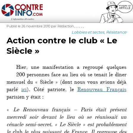
Contre-Info
Publié
Auteur
Étiquettes
,
,
,
,
,
,
Publié le 26 novembre 2010
par Rédaction
le
Catégories
Lobbies et sectes
,
Résistance
Action contre le club « Le
Siècle »
Hier, une manifestation a regroupé quelques
200 personnes face au lieu où se tenait le dîner
mensuel du « Siècle » (dont nous vous avions déjà
parlé
ici
). Côté patriote, le
Renouveau Français
parisien y était :
«
Le Renouveau français – Paris était présent
mercredi soir devant le lieu où se réunissait un
cénacle semi-secret. « Le Siècle » est probablement
le
club
le plus puissant de France. Il regroupe des