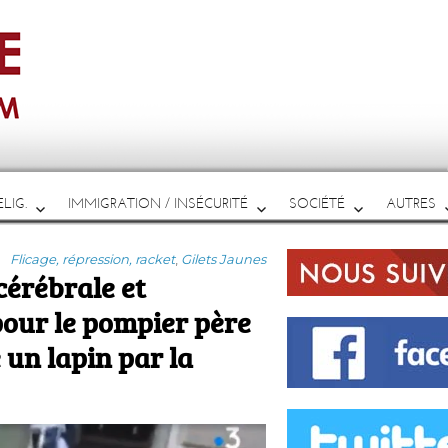
LIG.
IMMIGRATION / INSÉCURITÉ
SOCIÉTÉ
AUTRES
Catégories
Flicage, répression, racket
,
Gilets Jaunes
cérébrale et
pour le pompier père
 un lapin par la