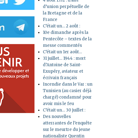
4 août 1532 : traité
d’union perpétuelle de
la Bretagne et de la
France
C’était un… 2 août :
10e dimanche après la
Pentecôte – textes de la
messe commentés
C’était un 1er août…
31 juillet… 1944 : mort
d’Antoine de Saint-
Exupéry, aviateur et
écrivain français
Incendie dans le Var : un
Tunisien (au casier déjà
chargé) condamné pour
avoir mis le feu
C’était un… 30 juillet :
Des nouvelles
atterrantes de l’enquête
sur le meurtre du jeune
nationaliste Quentin