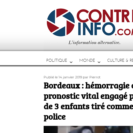
POLITIQUE
MONDE
CULTURE & RE
Publié
Auteur
Publié le 14 janvier 2019
par Pierrot
le
Bordeaux : hémorragie 
pronostic vital engagé 
de 3 enfants tiré comme
police