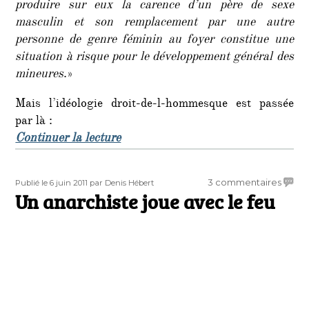
produire sur eux la carence d’un père de sexe
masculin et son remplacement par une autre
personne de genre féminin au foyer constitue une
situation à risque pour le développement général des
mineures
.»
Mais l’idéologie droit-de-l-hommesque est passée
par là :
de « Dictature homofolle : le Chil
Continuer la lecture
Publié
Auteur
sur
3 commentaires
Publié le 6 juin 2011
par Denis Hébert
le
Un anarchiste joue avec le feu
Un
anarch
joue
avec
le
feu