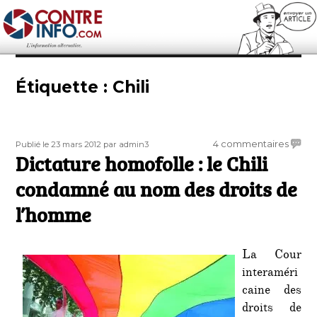
Contre-Info
Étiquette :
Chili
Publié
Auteur
sur
4 commentaires
Publié le 23 mars 2012
par admin3
le
Dictature homofolle : le Chili
Dictat
homof
condamné au nom des droits de
:
le
l’homme
Chili
cond
au
La Cour
nom
interaméri
des
caine des
droits
droits de
de