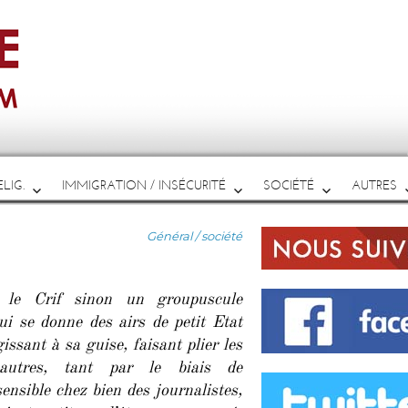
LIG.
IMMIGRATION / INSÉCURITÉ
SOCIÉTÉ
AUTRES
Catégories
Général / société
 le Crif sinon un groupuscule
i se donne des airs de petit Etat
issant à sa guise, faisant plier les
utres, tant par le biais de
sensible chez bien des journalistes,