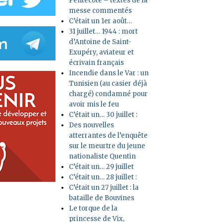
Pentecôte – textes de la
messe commentés
C’était un 1er août…
31 juillet… 1944 : mort
d’Antoine de Saint-
Exupéry, aviateur et
écrivain français
Incendie dans le Var : un
Tunisien (au casier déjà
chargé) condamné pour
avoir mis le feu
C’était un… 30 juillet :
Des nouvelles
atterrantes de l’enquête
sur le meurtre du jeune
nationaliste Quentin
C’était un… 29 juillet
C’était un… 28 juillet :
C’était un 27 juillet : la
bataille de Bouvines
Le torque de la
princesse de Vix,