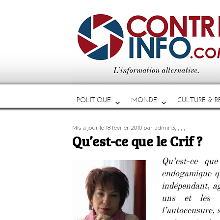
POLITIQUE
MONDE
CULTURE & RE
Publié
Auteur
Étiquettes
,
,
,
,
Mis à jour le 18 février 2010
par admin3
le
Qu’est-ce que le Crif ?
Qu’est-ce que
endogamique qu
indépendant, ag
uns et les a
l’autocensure, 