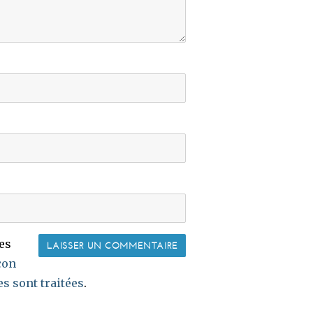
les
çon
s sont traitées
.