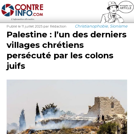
Contre-Info
Publié
Auteur
Catégories
Christianophobie
,
Sionisme
Publié le 11 juillet 2025
par Rédaction
le
Palestine : l’un des derniers
villages chrétiens
persécuté par les colons
juifs