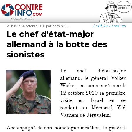
Contre-Info
Publié
Auteur
Étiquettes
Catégories
,
,
,
Lobbies et sectes
Publié le 14 octobre 2010
par admin3
le
Le chef d’état-major
allemand à la botte des
sionistes
Le chef d’état-major
allemand, le général Volker
Wieker, a commencé mardi
12 octobre 2010 sa première
visite en Israël en se
rendant au Mémorial Yad
Vashem de Jérusalem.
Accompagné de son homologue israélien, le général