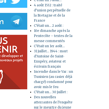
C’était un 5 août…
4 août 1532 : traité
d’union perpétuelle de
la Bretagne et de la
France
C’était un… 2 août :
10e dimanche après la
Pentecôte – textes de la
messe commentés
C’était un 1er août…
31 juillet… 1944 : mort
d’Antoine de Saint-
Exupéry, aviateur et
écrivain français
Incendie dans le Var : un
Tunisien (au casier déjà
chargé) condamné pour
avoir mis le feu
C’était un… 30 juillet :
Des nouvelles
atterrantes de l’enquête
sur le meurtre du jeune