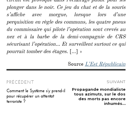
circuit est provoqué dans l’éclairage public pour les
plonger dans le noir. Ce jeu du chat et de la souris
s’affiche avec morgue, lorsque lors d’une
perquisition en règle des communs, les quatre pneus
du commissaire qui pilote l’opération sont crevés au
nez et à la barbe de la demi-compagnie de CRS
sécurisant l’opération… Et surveillent surtout ce qui
pourrait tomber des étages
. […] »
Source
L’Est Républicain
Navigation
SUIVANT
PRÉCÉDENT
de
Publication
Propagande mondialiste
Publication
Comment le Système s’y prend-il
suivante :
précédente :
tous azimuts, sur le dos
pour récupérer un attentat
l’article
des morts pas encore
terroriste ?
inhumés…