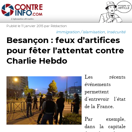
Contre-Info
Publié
Auteur
Publié le 11 janvier 2015
par Rédaction
le
Catégories
immigration / islamisation
,
Insécurité
Besançon : feux d’artifices
pour fêter l’attentat contre
Charlie Hebdo
Les récents
événements
permettent
d’entrevoir l’état
de la France.
Par exemple,
dans la capitale