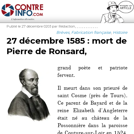
Contre-Info
Publié
Auteur
Étiquettes
,
,
,
,
,
,
,
,
,
,
,
,
,
Publié le 27 décembre 0203
par Rédaction
le
Catégories
Brèves
,
Fabrication française
,
Histoire
27 décembre 1585 : mort de
Pierre de Ronsard,
grand poète et patriote
fervent.
Il meurt dans son prieuré de
saint Cosme (près de Tours).
Ce parent de Bayard et de la
reine Elizabeth d’Angleterre
était né au château de la
Possonnière dans la paroisse
de Couture-sur-Loir en 1524.