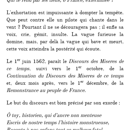
Qui te rend par les tiens, ô France, exterminée ?
L’exhortation est impuissante à dompter la tempête.
Que peut contre elle un pilote qui chante dans le
vent ? Pourtant il ne se découragera pas ; il enfle sa
voix, crie, gémit, insulte. La vague furieuse la
domine, mais, par delà la vague qui bave et meurt,
cette voix atteindra la postérité qui écoute.
er
Le 1
juin 1562, paraît le
Discours des Miseres de
er
ce temps
, suivi vers le 1
octobre, de la
Continuation du Discours des Miseres de ce temps
er
et, deux mois après, vers le 1
décembre, de la
Remonstrance au peuple de France
.
Le but du discours est bien précisé par son exorde :
Ô toy, historien, qui d’ancre non menteuse
Escris de nostre temps l’histoire monstrueuse,