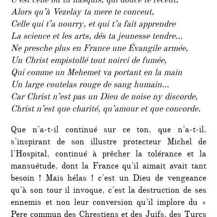
C’est celle où tu nasquis, qui douce te receut,
Alors qu’à Vezelay ta mere te conceut,
Celle qui t’a nourry, et qui t’a fait apprendre
La science et les arts, dés ta jeunesse tendre…
Ne presche plus en France une Évangile armée,
Un Christ empistollé tout noirci de fumée,
Qui comme un Mehemet va portant en la main
Un large coutelas rouge de sang humain…
Car Christ n’est pas un Dieu de noise ny discorde,
Christ n’est que charité, qu’amour et que concorde.
Que n’a-t-il continué sur ce ton, que n’a-t-il,
s’inspirant de son illustre protecteur Michel de
l’Hospital, continué à prêcher la tolérance et la
mansuétude, dont la France qu’il aimait avait tant
besoin ! Mais hélas ! c’est un Dieu de vengeance
qu’à son tour il invoque, c’est la destruction de ses
ennemis et non leur conversion qu’il implore du «
Pere commun des Chrestiens et des Juifs, des Turcs