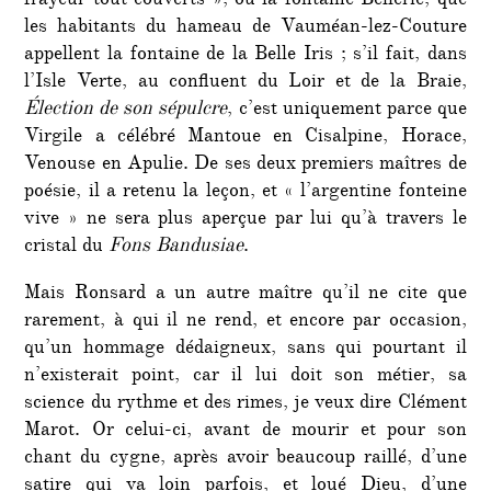
frayeur tout couverts », ou la fontaine Bellerie, que
les habitants du hameau de Vauméan-lez-Couture
appellent la fontaine de la Belle Iris ; s’il fait, dans
l’Isle Verte, au confluent du Loir et de la Braie,
Élection de son sépulcre
, c’est uniquement parce que
Virgile a célébré Mantoue en Cisalpine, Horace,
Venouse en Apulie. De ses deux premiers maîtres de
poésie, il a retenu la leçon, et « l’argentine fonteine
vive » ne sera plus aperçue par lui qu’à travers le
cristal du
Fons Bandusiae
.
Mais Ronsard a un autre maître qu’il ne cite que
rarement, à qui il ne rend, et encore par occasion,
qu’un hommage dédaigneux, sans qui pourtant il
n’existerait point, car il lui doit son métier, sa
science du rythme et des rimes, je veux dire Clément
Marot. Or celui-ci, avant de mourir et pour son
chant du cygne, après avoir beaucoup raillé, d’une
satire qui va loin parfois, et loué Dieu, d’une