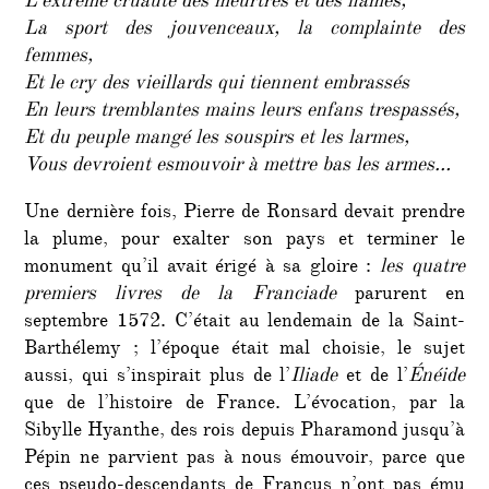
L’extreme cruauté des meurtres et des flames,
La sport des jouvenceaux, la complainte des
femmes,
Et le cry des vieillards qui tiennent embrassés
En leurs tremblantes mains leurs enfans trespassés,
Et du peuple mangé les souspirs et les larmes,
Vous devroient esmouvoir à mettre bas les armes…
Une dernière fois, Pierre de Ronsard devait prendre
la plume, pour exalter son pays et terminer le
monument qu’il avait érigé à sa gloire :
les quatre
premiers livres de la Franciade
parurent en
septembre 1572. C’était au lendemain de la Saint-
Barthélemy ; l’époque était mal choisie, le sujet
aussi, qui s’inspirait plus de l’
Iliade
et de l’
Énéide
que de l’histoire de France. L’évocation, par la
Sibylle Hyanthe, des rois depuis Pharamond jusqu’à
Pépin ne parvient pas à nous émouvoir, parce que
ces pseudo-descendants de Francus n’ont pas ému