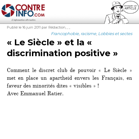
Contre-Info
Publié
Auteur
Étiquettes
,
,
,
Publié le 16 juin 2011
par Rédaction
le
Catégories
Francophobie, racisme
,
Lobbies et sectes
« Le Siècle » et la «
discrimination positive »
Comment le discret club de pouvoir « Le Siècle »
met en place un apartheid envers les Français, en
faveur des minorités dites « visibles » !
Avec Emmanuel Ratier.