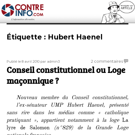
Contre-Info
Étiquette :
Hubert Haenel
Publié
Auteur
sur
2 commentaires
Publié le 8 avril 2010
par admin3
le
Conseil constitutionnel ou Loge
Consei
consti
maçonnique ?
ou
Loge
maço
Nouveau membre du Conseil constitutionnel,
?
l’ex-sénateur UMP Hubert Haenel, présenté
sans rire dans les médias comme « catholique
pratiquant », appartient notamment à la loge
La
lyre de Salomon
(n°829) de la Grande Loge