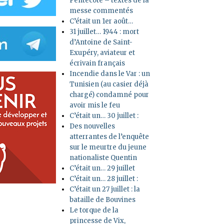
Pentecôte – textes de la
messe commentés
C’était un 1er août…
31 juillet… 1944 : mort
d’Antoine de Saint-
Exupéry, aviateur et
écrivain français
Incendie dans le Var : un
Tunisien (au casier déjà
chargé) condamné pour
avoir mis le feu
C’était un… 30 juillet :
Des nouvelles
atterrantes de l’enquête
sur le meurtre du jeune
nationaliste Quentin
C’était un… 29 juillet
C’était un… 28 juillet :
C’était un 27 juillet : la
bataille de Bouvines
Le torque de la
princesse de Vix,