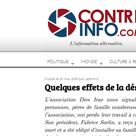
POLITIQUE
MONDE
CULTURE & RE
Publié
Auteur
Publié le 10 mai 2010
par admin3
le
Quelques effets de la d
L’association Dies Irae nous sign
personnes, pères de famille nombreus
l’association, ont perdu leur travail à 
Son président, Fabrice Sorlin, a reçu
mort et a été obligé d’installer sa fami