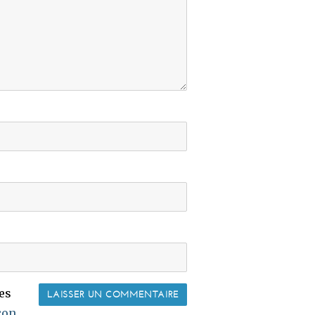
les
çon