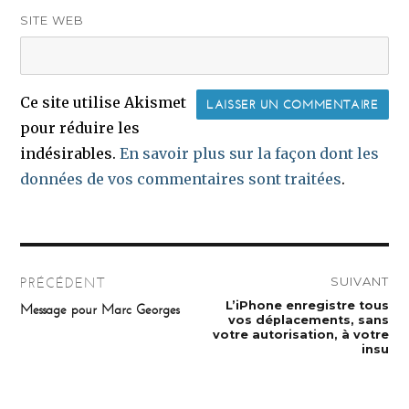
SITE WEB
Ce site utilise Akismet
pour réduire les
indésirables.
En savoir plus sur la façon dont les
données de vos commentaires sont traitées
.
Navigation
SUIVANT
PRÉCÉDENT
de
Publication
L’iPhone enregistre tous
Publication
Message pour Marc Georges
suivante :
précédente :
vos déplacements, sans
l’article
votre autorisation, à votre
insu