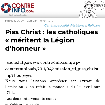
Contre-Info
Publié
Auteur
Étiquettes
,
,
,
,
,
,
Publié le 20 avril 2011
par Pierrot
le
Catégories
Général / société
,
Résistance
,
Religion
Piss Christ : les catholiques
« méritent la Légion
d’honneur »
[audio:http://www.contre-info.com/wp-
content/uploads/2011/04/emission_rtl_piss_christ.
mp3|loop=yes]
Nous vous laissons apprécier cet extrait de
l’émission « on refait le monde » du 19 avril sur
RTL.
Les deux intervenants sont :