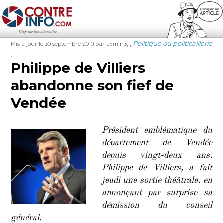
Contre-Info
Publié
Auteur
Étiquettes
Catégories
,
,
Politique ou politicaillerie
Mis à jour le 30 septembre 2010
par admin3
le
,
Philippe de Villiers
abandonne son fief de
Vendée
Président emblématique du
département de Vendée
depuis vingt-deux ans,
Philippe de Villiers, a fait
jeudi une sortie théâtrale, en
annonçant par surprise sa
démission du conseil
général.