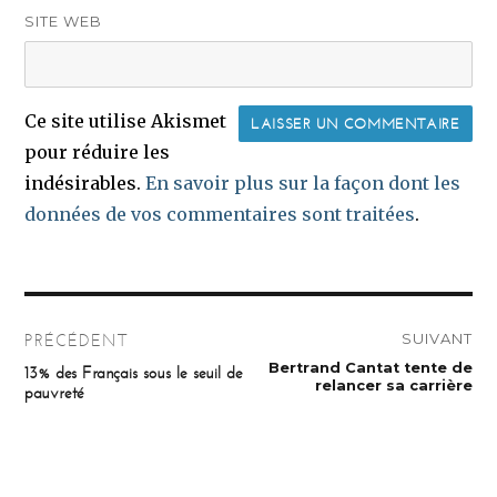
SITE WEB
Ce site utilise Akismet
pour réduire les
indésirables.
En savoir plus sur la façon dont les
données de vos commentaires sont traitées
.
Navigation
SUIVANT
PRÉCÉDENT
de
Publication
Bertrand Cantat tente de
Publication
13% des Français sous le seuil de
suivante :
précédente :
relancer sa carrière
pauvreté
l’article