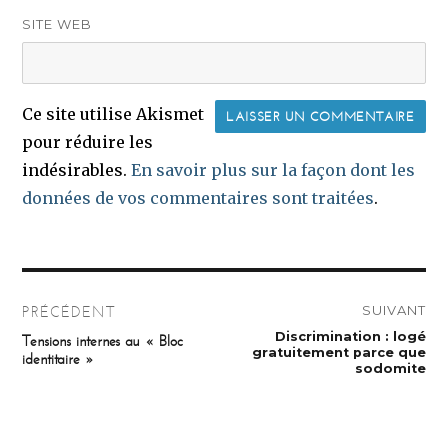
SITE WEB
Ce site utilise Akismet
pour réduire les
indésirables.
En savoir plus sur la façon dont les
données de vos commentaires sont traitées
.
Navigation
SUIVANT
PRÉCÉDENT
de
Publication
Discrimination : logé
Publication
Tensions internes au « Bloc
suivante :
précédente :
gratuitement parce que
identitaire »
l’article
sodomite