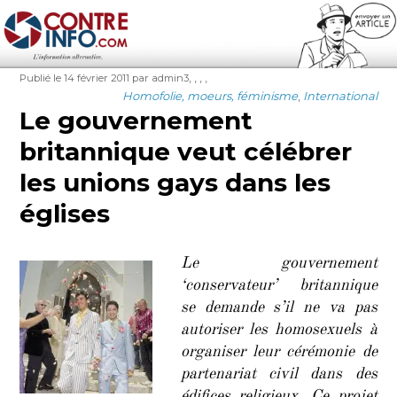
Contre-Info
Publié
Auteur
Étiquettes
,
,
,
,
Publié le 14 février 2011
par admin3
le
Catégories
Homofolie, moeurs, féminisme
,
International
Le gouvernement
britannique veut célébrer
les unions gays dans les
églises
Le gouvernement
‘conservateur’ britannique
se demande s’il ne va pas
autoriser les homosexuels à
organiser leur cérémonie de
partenariat civil dans des