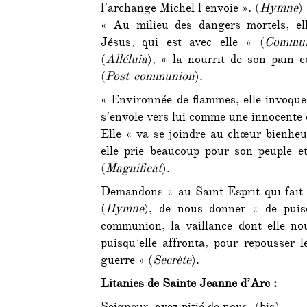
l’archange Michel l’envoie ». (
Hymne
)
« Au milieu des dangers mortels, ell
Jésus, qui est avec elle » (
Commun
(
Alléluia
), « la nourrit de son pain cé
(
Post-communion
).
« Environnée de flammes, elle invoque 
s’envole vers lui comme une innocente
Elle « va se joindre au chœur bienheu
elle prie beaucoup pour son peuple et
(
Magnificat
).
Demandons « au Saint Esprit qui fait 
(
Hymne
), de nous donner « de pui
communion, la vaillance dont elle no
puisqu’elle affronta, pour repousser 
guerre » (
Secrète
).
Litanies de Sainte Jeanne d’Arc :