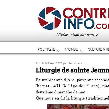
POLITIQUE
MONDE
CULTURE & RE
Publié
Auteur
Publié le 9 mai 2026
par Rédaction
le
Liturgie de sainte Jeanne
Sainte Jeanne d’Arc, patronne secondai
30 mai 1431 (à l’âge de 19 ans), mais
deuxième dimanche de mai.
Que nous en dit la liturgie (traditionne