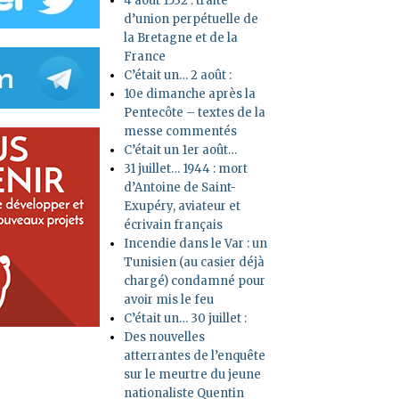
4 août 1532 : traité
d’union perpétuelle de
la Bretagne et de la
France
C’était un… 2 août :
10e dimanche après la
Pentecôte – textes de la
messe commentés
C’était un 1er août…
31 juillet… 1944 : mort
d’Antoine de Saint-
Exupéry, aviateur et
écrivain français
Incendie dans le Var : un
Tunisien (au casier déjà
chargé) condamné pour
avoir mis le feu
C’était un… 30 juillet :
Des nouvelles
atterrantes de l’enquête
sur le meurtre du jeune
nationaliste Quentin