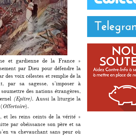
nne et gardienne de la France »
usement par Dieu pour défendre la
ar des voix célestes et remplie de la
t, par sa sagesse, s’imposer à
, soumettre des nations étrangères,
ternel
(Epître).
Aussi la liturgie la
 (
Offertoire
).
 et les reins ceints de la vérité »
uitte par obéissance son père et sa
 s’en va chevauchant sans peur où